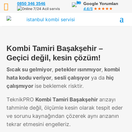
0850 346 3546
Google Yorumları

7/24 Acil servis
4.6/5
★★★★★
Kombi Tamiri Başakşehir –
Geçici değil, kesin çözüm!
Sıcak su gelmiyor
,
petekler ısınmıyor
,
kombi
hata kodu veriyor
,
sesli çalışıyor
ya da
hiç
çalışmıyor
ise beklemek risktir.
TeknikPRO
Kombi Tamiri Başakşehir
arızayı
tahminle değil, ölçümle kesin olarak tespit eder
ve sorunu kaynağından çözerek aynı arızanın
tekrar etmesini engelleriz.