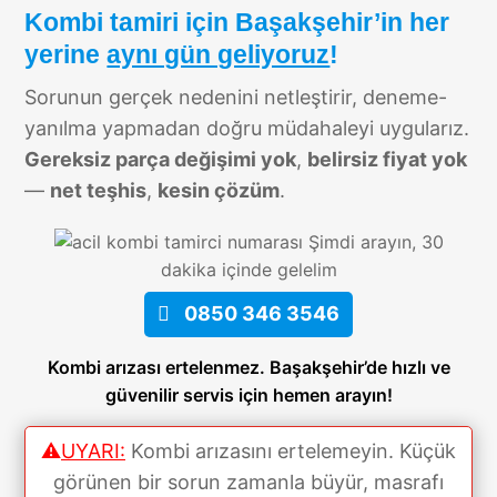
Kombi tamiri için Başakşehir’in her
yerine
aynı gün geliyoruz
!
Sorunun gerçek nedenini netleştirir, deneme-
yanılma yapmadan doğru müdahaleyi uygularız.
Gereksiz parça değişimi yok
,
belirsiz fiyat yok
—
net teşhis
,
kesin çözüm
.
Şimdi arayın, 30
dakika içinde gelelim
0850 346 3546
Kombi arızası ertelenmez. Başakşehir’de hızlı ve
güvenilir servis için hemen arayın!
⚠️
UYARI:
Kombi arızasını ertelemeyin. Küçük
görünen bir sorun zamanla büyür, masrafı