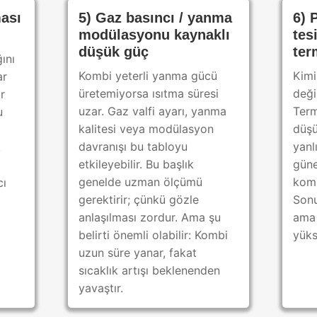
ası
5) Gaz basıncı / yanma
6) 
modülasyonu kaynaklı
tes
düşük güç
ter
ını
Kombi yeterli yanma gücü
Kimi
ar
üretemiyorsa ısıtma süresi
deği
r
uzar. Gaz valfi ayarı, yanma
Term
u
kalitesi veya modülasyon
düşü
davranışı bu tabloyu
yanl
.
etkileyebilir. Bu başlık
güne
genelde uzman ölçümü
komb
cı
gerektirir; çünkü gözle
Sonu
anlaşılması zordur. Ama şu
ama 
belirti önemli olabilir: Kombi
yükse
uzun süre yanar, fakat
sıcaklık artışı beklenenden
yavaştır.