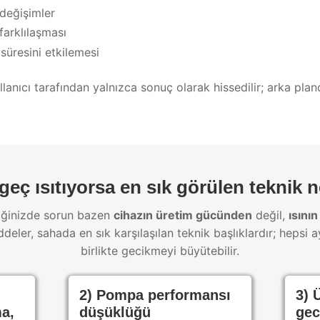
değişimler
farklılaşması
süresini etkilemesi
anıcı tarafından yalnızca sonuç olarak hissedilir; arka pla
eç ısıtıyorsa en sık görülen teknik 
iğinizde sorun bazen
cihazın üretim gücünden
değil,
ısının
deler, sahada en sık karşılaşılan teknik başlıklardır; hepsi 
birlikte gecikmeyi büyütebilir.
m
2) Pompa performansı
3) 
ma,
düşüklüğü
gec