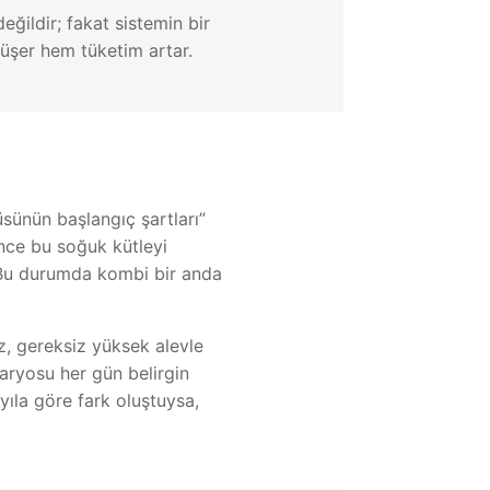
ğildir; fakat sistemin bir
üşer hem tüketim artar.
sünün başlangıç şartları”
önce bu soğuk kütleyi
. Bu durumda kombi bir anda
z, gereksiz yüksek alevle
naryosu her gün belirgin
yıla göre fark oluştuysa,