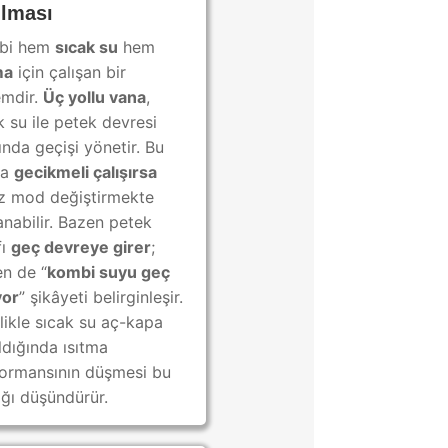
ılması
bi hem
sıcak su
hem
ma
için çalışan bir
emdir.
Üç yollu vana
,
k su ile petek devresi
ında geçişi yönetir. Bu
ça
gecikmeli çalışırsa
z mod değiştirmekte
anabilir. Bazen petek
fı
geç devreye girer
;
n de “
kombi suyu geç
yor
” şikâyeti belirginleşir.
likle sıcak su aç-kapa
ldığında ısıtma
ormansının düşmesi bu
ığı düşündürür.