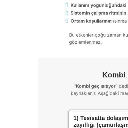
Kullanım yoğunluğundaki
Sistemin çalışma ritminin
Ortam koşullarının
ısınma 
Bu etkenler çoğu zaman kull
gözlemlenmez.
Kombi g
“
Kombi geç ısıtıyor
” ded
kaynaklanır. Aşağıdaki mad
1) Tesisatta dolaşı
zayıflığı (çamurlaş