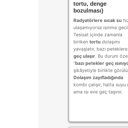
tortu, denge
bozulması)
Radyatörlere sıcak su
hız
ulaşamıyorsa ısınma gecik
Tesisat içinde zamanla
biriken
tortu
dolaşımı
yavaşlatır, bazı peteklere
geç ulaşır
. Bu durum özel
“
bazı petekler geç ısınıy
şikâyetiyle birlikte görülü
Dolaşım zayıfladığında
kombi çalışır, hatta suyu ıs
ama ısı eve geç taşınır.