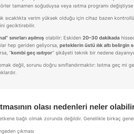
atörler tamamen soğuduysa veya ısıtma programı değiştiyse ı
 sıcaklıkta verim yüksek olduğu için cihaz bazen kontrollü
ni geciktirebilir.
al” sınırları aşılmış
olabilir: Eskiden
20–30 dakikada
hissed
alar hep geriden geliyorsa,
peteklerin üstü ılık altı belirgin
rsa, “
kombi geç ısıtıyor
” şikâyeti teknik bir nedene dayanıyor
ak değil, sorunu doğru sınıflandırmaktır: Isıtma geç mi ge
ıklardır.
masının olası nedenleri neler olabili
tkene bağlı olmak zorunda değildir. Genellikle birkaç genel
ngeden çıkması