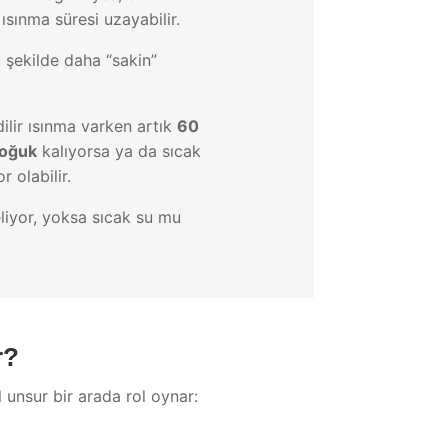
sınma süresi uzayabilir.
 şekilde daha “sakin”
ilir ısınma varken artık
60
 soğuk
kalıyorsa ya da sıcak
 olabilir.
liyor, yoksa sıcak su mu
r?
 unsur bir arada rol oynar: