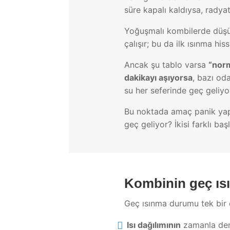
süre kapalı kaldıysa, rady
Yoğuşmalı kombilerde düşük
çalışır; bu da ilk ısınma hissi
Ancak şu tablo varsa
“norm
dakikayı aşıyorsa
, bazı od
su her seferinde geç geliyo
Bu noktada amaç panik yapm
geç geliyor? İkisi farklı başl
Kombinin geç ısıt
Geç ısınma durumu tek bir e
Isı dağılımının
zamanla de