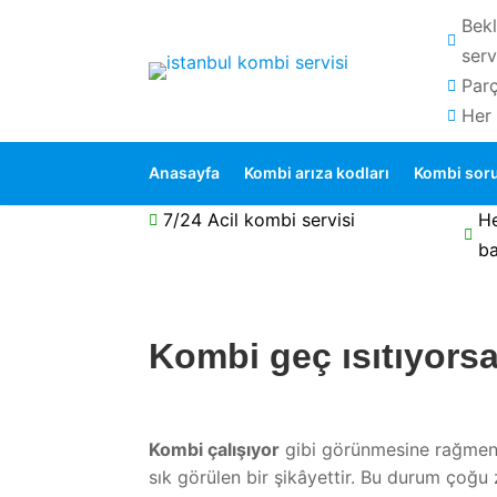
Bekl

serv
Parç

Her

Anasayfa
Kombi arıza kodları
Kombi soru
7/24 Acil kombi servisi
H


ba
Kombi geç ısıtıyorsa
Kombi çalışıyor
gibi görünmesine rağme
sık görülen bir şikâyettir. Bu durum çoğu 