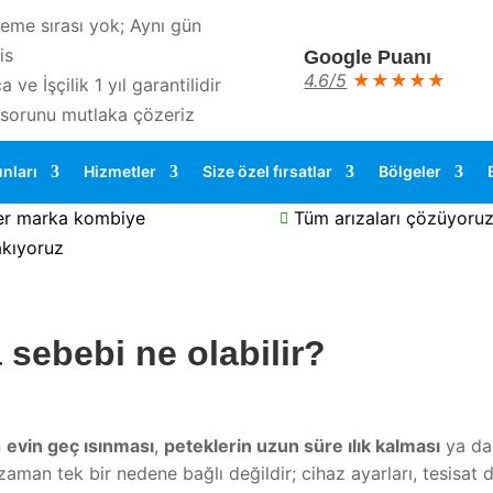
eme sırası yok; Aynı gün
is
Google Puanı
4.6/5
★★★★★
a ve İşçilik 1 yıl garantilidir
 sorunu mutlaka çözeriz
nları
Hizmetler
Size özel fırsatlar
Bölgeler
er marka kombiye
Tüm arızaları çözüyoru

kıyoruz
 sebebi ne olabilir?
n
evin geç ısınması
,
peteklerin uzun süre ılık kalması
ya d
zaman tek bir nedene bağlı değildir; cihaz ayarları, tesisat