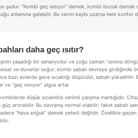
ası şudur: “Kombi geç ısıtıyor” demek, kombi bozuk demek de
duğu anlamına gelebilir. Bu verim kaybı uzarsa hem konfor d
hları daha geç ısıtır?
işinin yaşadığı bir senaryodur ve çoğu zaman “ısınma döngü
 tesisat ve duvarlar soğur; kombi sabah devreye girdiğinde 
ca bazı evlerde gece sıcaklığı düşürülür, sabah yükseltilir
ve “geç ısınıyor” algısı artar.
kombilerde düşük sıcaklıkla verimli çalışma mantığıdır. Ciha
güç artırabilir. Bu davranış normal olabilir; fakat sabah se
 sadece “hava soğuk” demek yeterli değildir. Özellikle geçen 
lir.