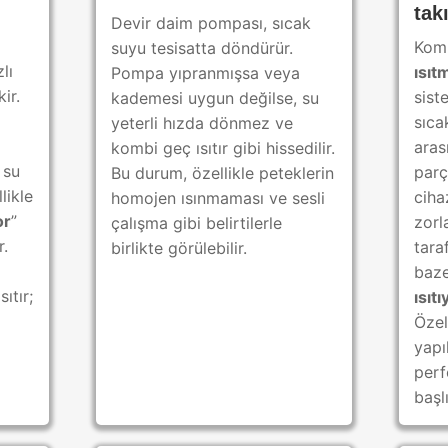
tak
Devir daim pompası, sıcak
Kom
suyu tesisatta döndürür.
lı
ısıt
Pompa yıpranmışsa veya
ir.
sist
kademesi uygun değilse, su
sıca
yeterli hızda dönmez ve
aras
kombi geç ısıtır gibi hissedilir.
 su
par
Bu durum, özellikle peteklerin
likle
ciha
homojen ısınmaması ve sesli
or
”
zorl
çalışma gibi belirtilerle
r.
tara
birlikte görülebilir.
baze
ıtır;
ısıtı
Özel
yapı
perf
başl